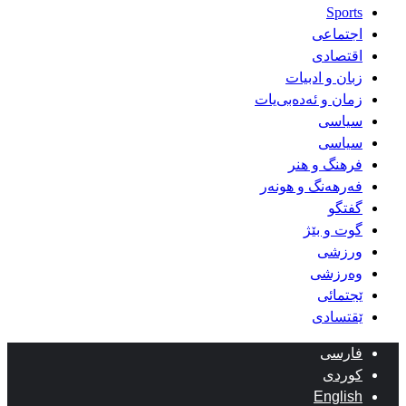
Sports
اجتماعی
اقتصادی
زبان و ادبیات
زمان و ئەدەبی‌یات
سیاسی
سیاسی
فرهنگ و هنر
فەرهەنگ و هونەر
گفتگو
گوت و بێژ
ورزشی
وەرزشی
ێجتمائی
ێقتسادی
فارسی
کوردی
English