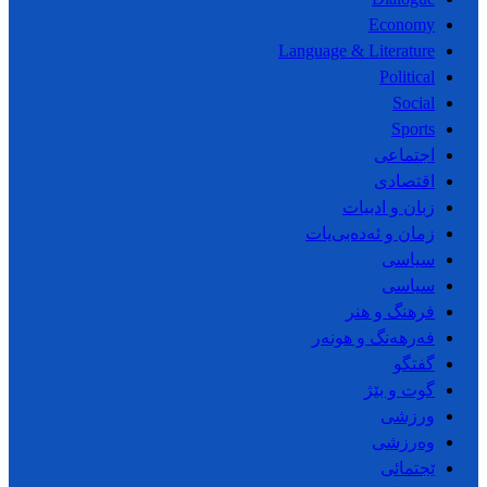
Economy
Language & Literature
Political
Social
Sports
اجتماعی
اقتصادی
زبان و ادبیات
زمان و ئەدەبی‌یات
سیاسی
سیاسی
فرهنگ و هنر
فەرهەنگ و هونەر
گفتگو
گوت و بێژ
ورزشی
وەرزشی
ێجتمائی