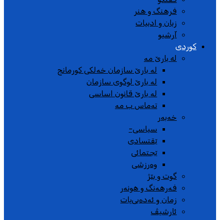
فرهنگ و هنر
زبان و ادبیات
آرشیو
کوردی
له بارێ مە
لە بارێ سازمان خەلکی کورمانج
لە بارێ لوگوی سازمان
لە بارێ قانون اساسی
تەماس ب مە
خەبەر
سیاسی-
ێقتسادی
ێجتمائی
وەرزشی
گوت و بێژ
فەرهەنگ و هونەر
زمان و ئەدەبی‌یات
ئارشیڤ