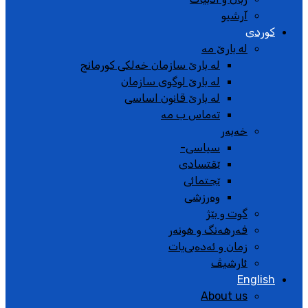
آرشیو
کوردی
له بارێ مە
لە بارێ سازمان خەلکی کورمانج
لە بارێ لوگوی سازمان
لە بارێ قانون اساسی
تەماس ب مە
خەبەر
سیاسی-
ێقتسادی
ێجتمائی
وەرزشی
گوت و بێژ
فەرهەنگ و هونەر
زمان و ئەدەبی‌یات
ئارشیڤ
English
About us