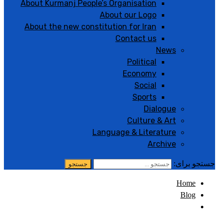
About Kurmanj People’s Organisation
About our Logo
About the new constitution for Iran
Contact us
News
Political
Economy
Social
Sports
Dialogue
Culture & Art
Language & Literature
Archive
جستجو برای:
Home
Blog