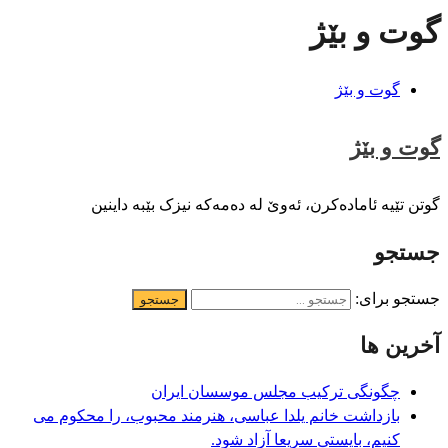
گوت و بێژ
گوت و بێژ
گوت و بێژ
گوتن تێیە ئامادەکرن، ئەوێ لە دەمەکە نیزک بێبە داینین
جستجو
جستجو برای:
آخرین ها
چگونگی ترکیب مجلس موسسان ایران
بازداشت خانم یلدا عباسی، هنرمند محبوب، را محکوم می
کنیم، بایستی سریعا آزاد شود.