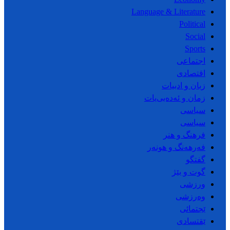
Language & Literature
Political
Social
Sports
اجتماعی
اقتصادی
زبان و ادبیات
زمان و ئەدەبی‌یات
سیاسی
سیاسی
فرهنگ و هنر
فەرهەنگ و هونەر
گفتگو
گوت و بێژ
ورزشی
وەرزشی
ێجتمائی
ێقتسادی