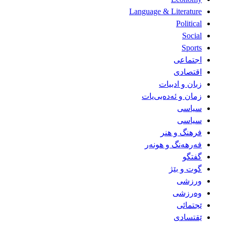
Language & Literature
Political
Social
Sports
اجتماعی
اقتصادی
زبان و ادبیات
زمان و ئەدەبی‌یات
سیاسی
سیاسی
فرهنگ و هنر
فەرهەنگ و هونەر
گفتگو
گوت و بێژ
ورزشی
وەرزشی
ێجتمائی
ێقتسادی