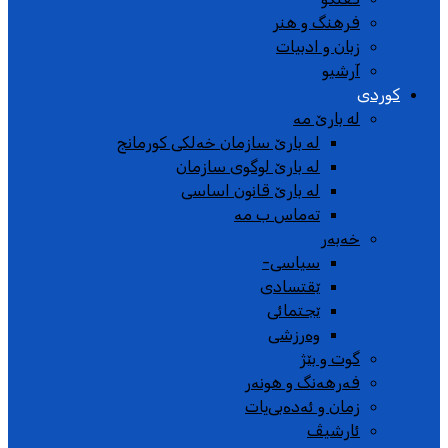
فرهنگ و هنر
زبان و ادبیات
آرشیو
کوردی
له بارێ مە
لە بارێ سازمان خەلکی کورمانج
لە بارێ لوگوی سازمان
لە بارێ قانون اساسی
تەماس ب مە
خەبەر
سیاسی-
ێقتسادی
ێجتمائی
وەرزشی
گوت و بێژ
فەرهەنگ و هونەر
زمان و ئەدەبی‌یات
ئارشیڤ