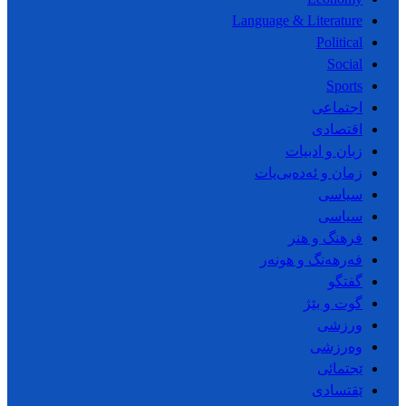
Language & Literature
Political
Social
Sports
اجتماعی
اقتصادی
زبان و ادبیات
زمان و ئەدەبی‌یات
سیاسی
سیاسی
فرهنگ و هنر
فەرهەنگ و هونەر
گفتگو
گوت و بێژ
ورزشی
وەرزشی
ێجتمائی
ێقتسادی