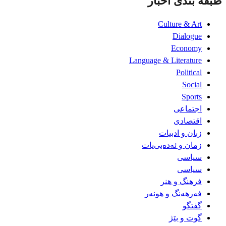
طبقه بندی اخبار
Culture & Art
Dialogue
Economy
Language & Literature
Political
Social
Sports
اجتماعی
اقتصادی
زبان و ادبیات
زمان و ئەدەبی‌یات
سیاسی
سیاسی
فرهنگ و هنر
فەرهەنگ و هونەر
گفتگو
گوت و بێژ