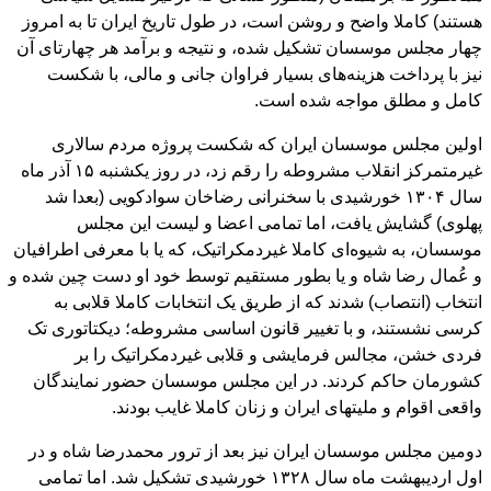
هستند) کاملا واضح و روشن است، در طول تاریخ ایران تا به امروز
چهار مجلس موسسان تشکیل شده، و نتیجه و برآمد هر چهارتای آن
نیز با پرداخت هزینه‌های بسیار فراوان جانی و مالی، با شکست
کامل و مطلق مواجه شده است.
اولین مجلس موسسان ایران که شکست پروژه مردم سالاری
غیرمتمرکز انقلاب مشروطه را رقم زد، در روز یکشنبه ۱۵ آذر ماه
سال ۱۳۰۴ خورشیدی با سخنرانی رضاخان سوادکویی (بعدا شد
پهلوی) گشایش یافت، اما تمامی اعضا و لیست این مجلس
موسسان، به شیوه‌ای کاملا غیردمکراتیک، که یا با معرفی اطرافیان
و عُمال رضا شاه و یا بطور مستقیم توسط خود او دست چین شده و
انتخاب (انتصاب) شدند که از طریق یک انتخابات کاملا قلابی به
کرسی نشستند، و با تغییر قانون اساسی مشروطه؛ دیکتاتوری تک
فردی خشن، مجالس فرمایشی و قلابی غیردمکراتیک را بر
کشورمان حاکم کردند. در این مجلس موسسان حضور نمایندگان
واقعی اقوام و ملیتهای ایران و زنان کاملا غایب بودند.
دومین مجلس موسسان ایران نیز بعد از ترور محمدرضا شاه و در
اول اردیبهشت ماه سال ۱۳۲۸ خورشیدی تشکیل شد. اما تمامی