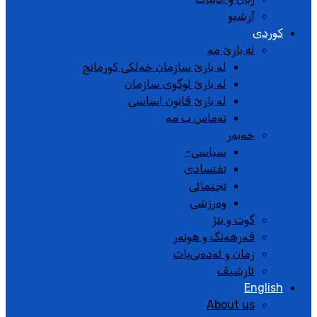
آرشیو
کوردی
له بارێ مە
لە بارێ سازمان خەلکی کورمانج
لە بارێ لوگوی سازمان
لە بارێ قانون اساسی
تەماس ب مە
خەبەر
سیاسی-
ێقتسادی
ێجتمائی
وەرزشی
گوت و بێژ
فەرهەنگ و هونەر
زمان و ئەدەبی‌یات
ئارشیڤ
English
About us