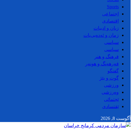
Sports
اجتماعی
اقتصادی
زبان و ادبیات
زمان و ئەدەبی‌یات
سیاسی
سیاسی
فرهنگ و هنر
فەرهەنگ و هونەر
گفتگو
گوت و بێژ
ورزشی
وەرزشی
ێجتمائی
ێقتسادی
آگوست 8, 2026