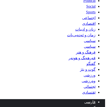
Political
Social
Sports
اجتماعی
اقتصادی
زبان و ادبیات
زمان و ئەدەبی‌یات
سیاسی
سیاسی
فرهنگ و هنر
فەرهەنگ و هونەر
گفتگو
گوت و بێژ
ورزشی
وەرزشی
ێجتمائی
ێقتسادی
فارسی