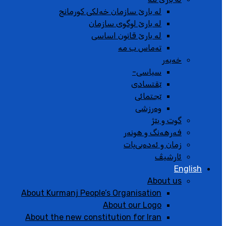
لە بارێ سازمان خەلکی کورمانج
لە بارێ لوگوی سازمان
لە بارێ قانون اساسی
تەماس ب مە
خەبەر
سیاسی-
ێقتسادی
ێجتمائی
وەرزشی
گوت و بێژ
فەرهەنگ و هونەر
زمان و ئەدەبی‌یات
ئارشیڤ
English
About us
About Kurmanj People’s Organisation
About our Logo
About the new constitution for Iran