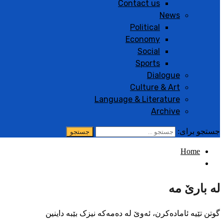
Contact us
News
Political
Economy
Social
Sports
Dialogue
Culture & Art
Language & Literature
Archive
جستجو برای:
Home
له بارێ مە
گوتن تێیە ئامادەکرن، ئەوێ لە دەمەکە نیزک بێبە داینین