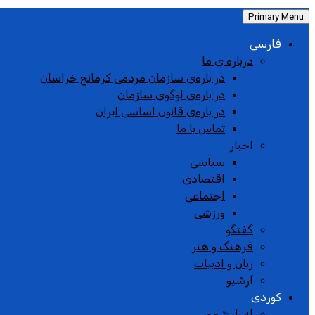
Primary Menu
فارسی
درباره ی ما
در باره‌ی سازمان مردمی کرمانج خراسان
در باره‌ی لوگوی سازمان
در باره‌ی قانون اساسی ایران
تماس با ما
اخبار
سیاسی
اقتصادی
اجتماعی
ورزشی
گفتگو
فرهنگ و هنر
زبان و ادبیات
آرشیو
کوردی
له بارێ مە