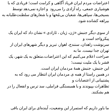
اعتراضات مردم ایران فریاد آگاهی و کرامت است؛ فریادی که با
هوشیاری جمعی، راه آزادی را می‌رود و اجازه نمی‌دهد توسط
بسیجی‌ها، سپاهی‌ها، شعبان بی‌مُخها و با شعارهای سلطنت‌طلبانه به
بیراهه کشانده شود.
از سوی دیگر جنبش «ژن، ژیان ، ئازادی » نشان داد که ایران یک
پیکرواحد است و
سرنوشت زاهدان، سنندج، اھواز، تبریز و دیگر شهرهای ایران از
تهران جدا نیست. ما به
صراحت اعلام می‌کنیم که این اعتراضات،متعلق به یک شهر، یک
قشر یا یک ملیت نیست؛
این جنبش، جنبش همهٔ مردمان ایران است.
در همین راستا از ھمه ی مردمان ایران انتظار می رود که به
پشتیبانی از اعتصابات و
تظاھرات بپیوندند و با همبستگی فراملی، سد ترس و انفعال را در
هم بشکنند.
ما باور داریم که استمرار این وضعیت، آینده‌ای برای ایران باقی