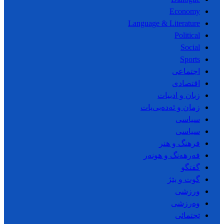
Economy
Language & Literature
Political
Social
Sports
اجتماعی
اقتصادی
زبان و ادبیات
زمان و ئەدەبی‌یات
سیاسی
سیاسی
فرهنگ و هنر
فەرهەنگ و هونەر
گفتگو
گوت و بێژ
ورزشی
وەرزشی
ێجتمائی