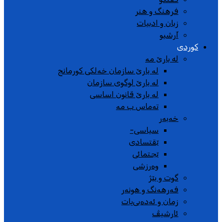
فرهنگ و هنر
زبان و ادبیات
آرشیو
کوردی
له بارێ مە
لە بارێ سازمان خەلکی کورمانج
لە بارێ لوگوی سازمان
لە بارێ قانون اساسی
تەماس ب مە
خەبەر
سیاسی-
ێقتسادی
ێجتمائی
وەرزشی
گوت و بێژ
فەرهەنگ و هونەر
زمان و ئەدەبی‌یات
ئارشیڤ