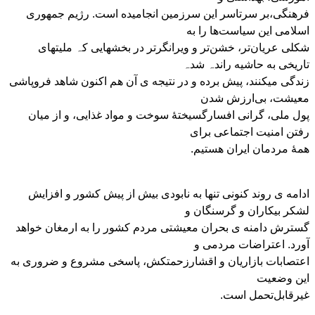
فرهنگی،بر سرتاسر این سرزمین انجامیده است. رژیم جمهوری
اسلامی این سیاست‌ها را به
شکلی عریان‌تر، خشن‌تر و ویرانگرتر در بخشھایی کہ ملیتھای
تاریخی به حاشیه راندہ شدہ
زندگی میکنند، پیش برده و در نتیجه ی آن هم اکنون شاهد فروپاشی
معیشت، بی‌ارزش شدن
پول ملی، گرانی افسارگسیختهٔ سوخت و مواد غذایی، و از میان
رفتن امنیت اجتماعی برای
همهٔ مردمان ایران هستیم.
ادامه ی روند کنونی تنها به نابودی بیش از پیش کشور و افزایش
لشکر بیکاران و گرسنگان و
گسترش دامنه ی بحران معیشتی مردم کشور را به ارمغان خواهد
آورد. اعتراضات مردمی و
اعتصابات بازاریان و اقشارزحمتکش، پاسخی مشروع و ضروری به
این وضعیت
غیرقابل‌تحمل است.